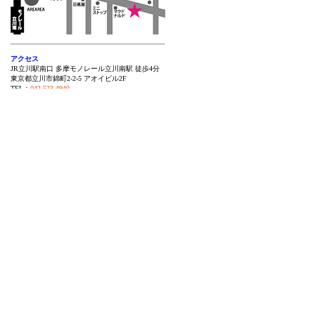
アクセス
JR立川駅南口 多摩モノレール立川南駅 徒歩4分
東京都立川市錦町2-2-5 アオイビル2F
TEL：
042-523-4940
JR中央線で八王子から10分、JR青梅線で拝島か
ら12分、JR南武線で府中、登戸方面からも繋が
る多摩地区のターミナルステーション[JR立川駅]
から南口下車3分と好アクセス。
また東大和と多摩センターを結ぶ多摩都市モノレ
ール[立川南駅]からも徒歩3分でお越しいただけ
ます。
営業時間外のお問い合わせはご遠慮ください。
29、30、31日はスタジオ休校日となりますのでご
注意ください。
立川校トップ
総合トップ
アクセス方法
立川校MAP
国分寺校MAP
田無校MAP