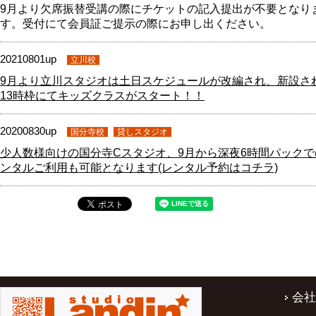
9月より欠席振替受講の際にチケットの記入提出が不要となり
す。受付にて会員証ご提示の際にお申し出ください。
20210801up
立川校
9月より立川スタジオは土日スケジュールが改編され、新設さ
13時枠にてキッズクラスがスタート！！
20200830up
国分寺校
貸しスタジオ
少人数様向けの国分寺Cスタジオ、9月から深夜6時間パックで
ンタルご利用も可能となります(レンタル予約はコチラ)
会社