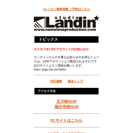
1レッスン無料体験 ご予約はこちら
トピックス
☆スタジオLINEアカウントのお知らせ☆
ランディンからの大事なお知らせやお得なニュー
スは、LINEアカウントより配信されますので下
記のサイトよりご登録お願いします。
https://page.line.me/landin
代行速報
総合トップ
アクセス方法
立川校MAP
国分寺校MAP
PCサイトはこちら