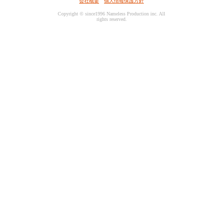
会社概要
個人情報保護方針
Copyright © since1996 Nameless Production inc. All
rights reserved.